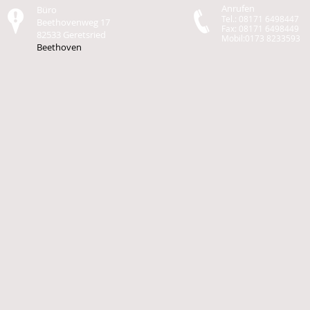
Anrufen
Büro
Tel.: 08171 6498447
Beethovenweg 17
Fax: 08171 6498449
82533 Geretsried
Mobil:0173 8233593
Beethoven